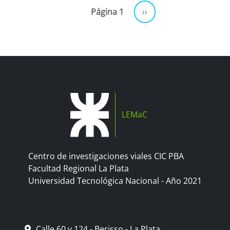
Paginación
Siguiente página
Página 1
››
LEMaC
Centro de investigaciones viales CIC PBA
Facultad Regional La Plata
Universidad Tecnológica Nacional - Año 2021
Calle 60 y 124 - Berisso - La Plata