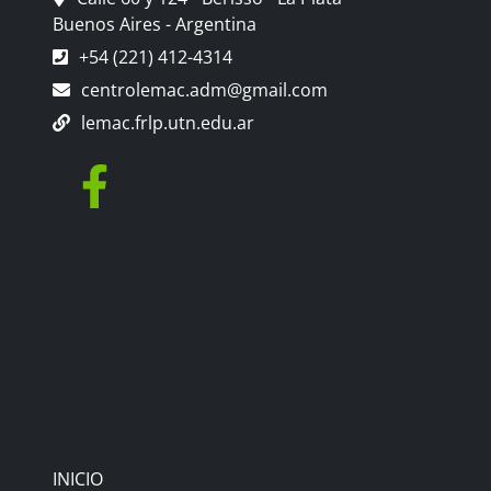
Buenos Aires - Argentina
+54 (221) 412-4314
centrolemac.adm@gmail.com
lemac.frlp.utn.edu.ar
INICIO