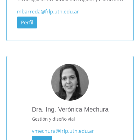
mbarreda@frlp.utn.edu.ar
Perfil
Dra. Ing. Verónica Mechura
Gestión y diseño vial
vmechura@frlp.utn.edu.ar