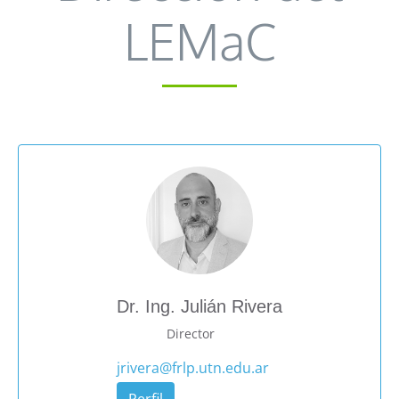
LEMaC
Dr. Ing. Julián Rivera
Director
jrivera@frlp.utn.edu.ar
Perfil