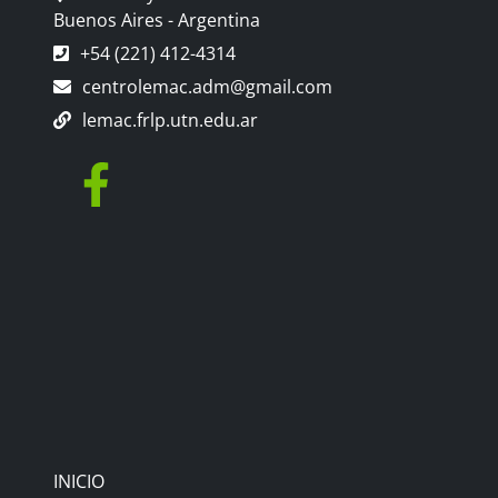
Buenos Aires - Argentina
+54 (221) 412-4314
centrolemac.adm@gmail.com
lemac.frlp.utn.edu.ar
INICIO