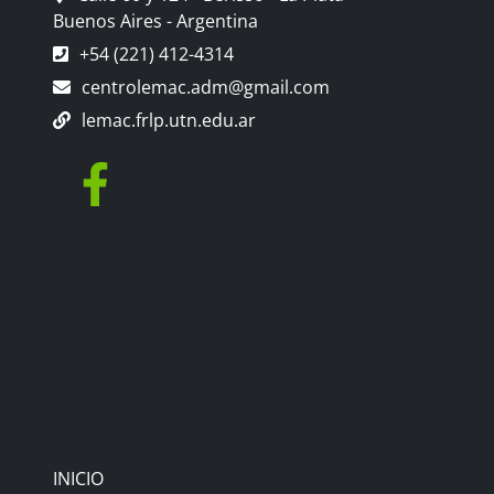
Buenos Aires - Argentina
+54 (221) 412-4314
centrolemac.adm@gmail.com
lemac.frlp.utn.edu.ar
INICIO